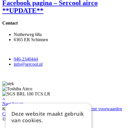
Facebook pagina – Sercool airco
**UPDATE**
Contact
Nutherweg 68a
6365 ER Schinnen
046-2340444
info@sercool.nl
Naar boven
KvK: 7354991
BTW: NL859572122B01
Algemene voorwaarden
Deze website maakt gebruik
Cookiebeleid
Privacybeleid
© 2026 SerCool ·
Webdevelopment Limburg
:
van cookies.