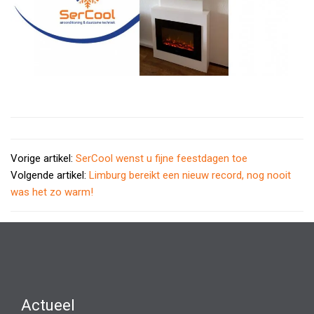
Vorige artikel:
SerCool wenst u fijne feestdagen toe
Volgende artikel:
Limburg bereikt een nieuw record, nog nooit
was het zo warm!
Actueel